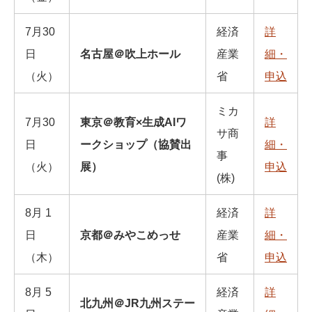
7⽉30
経済
詳
⽇
名古屋＠吹上ホール
産業
細・
（⽕）
省
申込
ミカ
7月30
東京＠教育×生成AIワ
詳
サ商
日
ークショップ（協賛出
細・
事
（火）
展）
申込
(株)
8⽉ 1
経済
詳
⽇
京都＠みやこめっせ
産業
細・
（⽊）
省
申込
8⽉ 5
経済
詳
北九州＠JR九州ステー