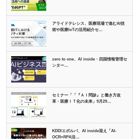
アライドテレシス、医療現場で進むAI技
術や医療IoTの活用紹介セ…
zero to one、AI inside・四国情報管理セ
ンター…
セミナー「「『ＡＩ問診』と働き方改
革・医療ＩＴ化の未来」9月29…
KDDIエボルバ、AI inside迎え「AI-
OCR×RPA活…