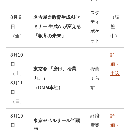
スタ
8月 9
名古屋＠教育生成AIセ
（調
ディ
日
ミナー 生成AIが変える
整
ポケ
（金）
「教育の未来」
中）
ット
8月10
詳
日
細・
東京＠ 「磨け、授業
授業
（土）
申込
力。」
てら
8月11
（DMM本社）
す
日
（日）
8⽉19
経済
詳
東京＠ベルサール半蔵
⽇
産業
細・
⾨