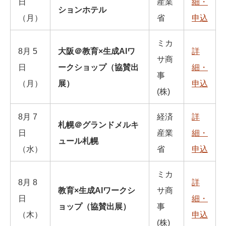
⽇
産業
細・
ションホテル
（⽉）
省
申込
ミカ
8月 5
大阪＠教育×生成AIワ
詳
サ商
日
ークショップ（協賛出
細・
事
（月）
展）
申込
(株)
8⽉ 7
経済
詳
札幌＠グランドメルキ
⽇
産業
細・
ュール札幌
（⽔）
省
申込
ミカ
8⽉ 8
詳
教育×生成AIワークシ
サ商
⽇
細・
ョップ（協賛出展）
事
（木）
申込
(株)