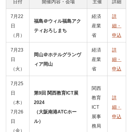
日付
開催内容・会場
主催
詳細
7⽉22
経済
詳
福島＠ウィル福島アク
⽇
産業
細・
ティおろしまち
（⽉）
省
申込
7⽉23
経済
詳
岡⼭＠ホテルグランヴ
⽇
産業
細・
ィア岡⼭
（⽕）
省
申込
7月25
関西
日
第9回 関西教育ICT展
教育
詳
（木）
2024
ICT
細・
7月26
（大阪南港ATCホー
展事
申込
日
ル）
務局
（金）