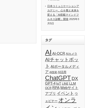
日本コミュニケーションア
カデミー、心を整え未来を
変える「AI搭載マインドフ
ルネス診断」開発
2025年3
月5日
タグ
AI
AI-OCR
AIカメラ
AIチャットボッ
ト
AIポータルメディ
ア
AI活用
AI技術
ChatGPT
DX
GPT-4
IoT
LLM
LINE
RPA
Webサイト
OCR
イベント
アプリ
ウ
オンラ
ェビナー
イン