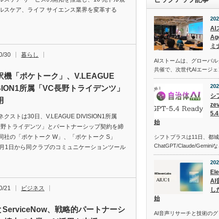
ルスケア、ライフ サイエンス業界を変革する
202
A
Ag
ミ
0/30
暮らし
AIストームは、グローバ
共催で、次世代AIエージ
訳機「ポケトーク」、V.LEAGUE
202
ISION1所属「VC長野トライデンツ」
シ
用
z
5
クストは30日、V.LEAGUE DIVISION1所属
始
長野トライデンツ」とパートナーシップ契約を締
同社の「ポケトーク W」、「ポケトーク S」
シフトプラスは11日、都
ChatGPT/Claude/Gemi
1月1日から同クラブのコミュニケーションツール
202
El
A
0/21
ビジネス
し
始
とServiceNow、戦略的パートナーシ
AI音声リサーチと技術の