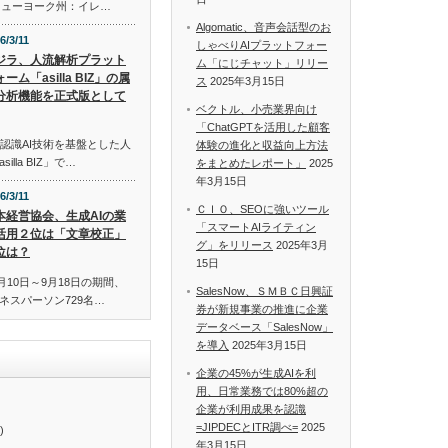
米国ニューヨーク州：イレ…
Algomatic、音声会話型のお
6/3/11
しゃべりAIプラットフォー
ジラ、人流解析プラット
ム「にじチャット」リリー
ーム「asilla BIZ」の属
ス
2025年3月15日
分析機能を正式版として
ベクトル、小売業界向け
「ChatGPTを活用した顧客
認識AI技術を基盤とした人
体験の進化と収益向上方法
lla BIZ」で…
をまとめたレポート」
2025
年3月15日
6/3/11
ＣＩＯ、SEOに強いツール
本経営協会、生成AIの業
「スマートAIライティン
活用２位は「文章校正」
グ」をリリース
2025年3月
位は？
15日
月10日～9月18日の期間、
SalesNow、ＳＭＢＣ日興証
ネスパーソン729名…
券が新規事業の推進に企業
データベース「SalesNow」
を導入
2025年3月15日
企業の45%が生成AIを利
用、日常業務では80%超の
企業が利用成果を認識
=JIPDECとITR調べ=
2025
)
年3月15日