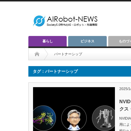
暮らし
ビジネス
ものづ
パートナーシップ
タグ：パートナーシップ
2025/1
NV
クス
NVID
用によ
的なヘ