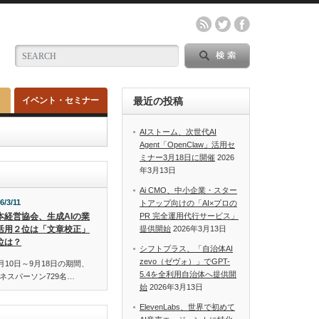
イベント・セミナー
最近の投稿
AIストーム、次世代AI
Agent「OpenClaw」活用セ
ミナー3月18日に開催
2026
年3月13日
Ai CMO、中小企業・スター
6/3/11
トアップ向けの「AI×プロの
本経営協会、生成AIの業
PR 完全運用代行サービス」
活用２位は「文章校正」
提供開始
2026年3月13日
位は？
シフトプラス、「自治体AI
zevo（ゼヴォ）」でGPT-
月10日～9月18日の期間、
5.4を全利用自治体へ提供開
ネスパーソン729名…
始
2026年3月13日
ElevenLabs、世界で初めて