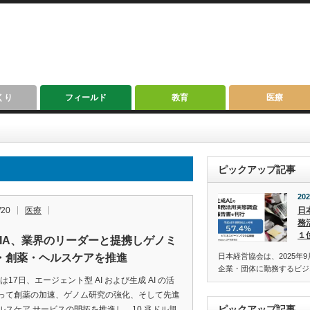
くり
フィールド
教育
医療
ピックアップ記事
202
/20
医療
日
務
１
IDIA、業界のリーダーと提携しゲノミ
・創薬・ヘルスケアを推進
日本経営協会は、2025年9
企業・団体に勤務するビジ
IAは17日、エージェント型 AI および生成 AI の活
って創薬の加速、ゲノム研究の強化、そして先進
ピックアップ記事
ルスケア サービスの開拓を推進し、10 兆ドル規