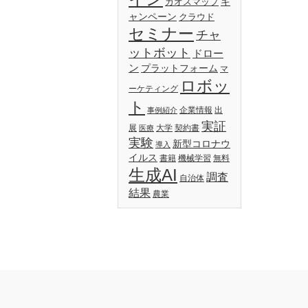
キ
カオスマップ
ャンペーン
クラウド
セミナー
チャ
ットボット
ドロー
ン
プラットフォーム
マ
ロボッ
ーケティング
ト
企業情報
出
事例紹介
実証
展
大学
契約書
医療
実験
新型コロナウ
導入
イルス
書籍
機械学習
無料
生成AI
調査
自治体
結果
農業