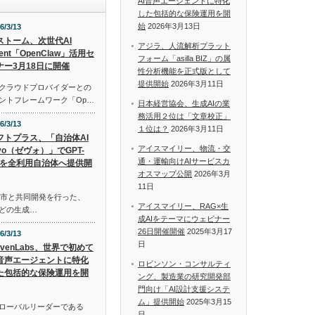
AI音声エージェントに特化
した包括的な保険運用を開
始
2026年3月13日
6/3/13
Iストーム、次世代AI
アジラ、人流解析プラット
ent「OpenClaw」活用セ
フォーム「asilla BIZ」の属
ナー3月18日に開催
性分析機能を正式版として
提供開始
2026年3月11日
ルクラウドプロバイダーとの
ェントフレームワーク「Op…
日本経営協会、生成AIの業
務活用２位は「文章校正」
6/3/13
１位は？
2026年3月11日
フトプラス、「自治体AI
アイスマイリー、物流・交
evo（ゼヴォ）」でGPT-
通・運輸向けAIサービスカ
.4を全利用自治体へ提供開
オスマップ公開
2026年3月
11日
城市と共同開発を行った、
アイスマイリー、RAG×生
niなどの生成…
成AIをテーマにウェビナー
26日開催開催
2025年3月17
6/3/13
日
evenLabs、世界で初めて
I音声エージェントに特化
ロビンソン・コンサルティ
た包括的な保険運用を開
ング、製造業の研究開発部
門向け「AI設計支援システ
ム」提供開始
2025年3月15
グローバルリーダーである
日