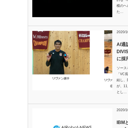
模のヘ
た…
2020/1
AI通
DIV
に採
ソースネ
「VC
結し、
が、1
とし…
2020/1
IBM