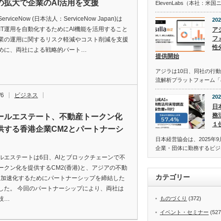
の拡大で企業のAI活用を支援
ElevenLabs（本社：
ServiceNow (日本法人：ServiceNow Japan)は
202
、IT運用を自動化するためにAI機能を活用すること
ア
フォ
業の運用に関するリスク軽減やコスト削減を支援
性
めに、両社による戦略的パート…
提供開始
アジラは10日、同社の行動
流解析プラットフォーム「asi
/6
ビジネス
202
日
務
ールエステート、不動産トークン化
１
供する香港企業CM2とパートナーシ
日本経営協会は、2025年9
企業・団体に勤務するビジ
ルエステートは6日、AIとブロックチェーンで不
ークン化を提供するCM2(香港)と、アジアの不動
カテゴリー
を加速化するためにパートナーシップを締結した
した。 今回のパートナーシップにより、両社は
技…
ものづくり
(372)
イベント・セミナー
(527