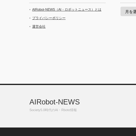
ア
AIRobot-NEWS（AI・ロボットニュース）とは
ー
カ
プライバシーポリシー
イ
運営会社
ブ
AIRobot-NEWS
Society5.0時代のAI・Rboto情報