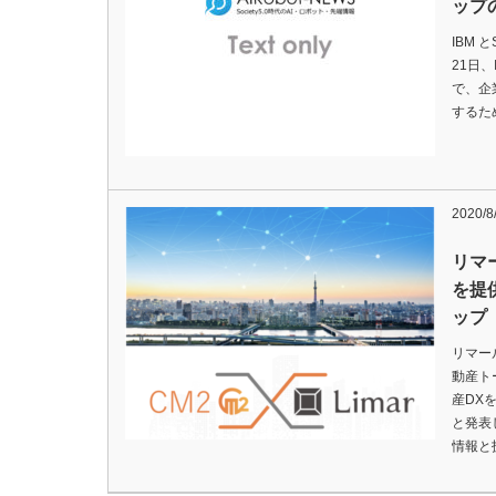
ップ
IBM と
21日
で、企
するた
2020/8
リマ
を提
ップ
リマー
動産ト
産DX
と発表
情報と