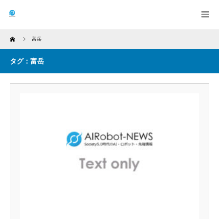
Home
富岳
タグ：富岳