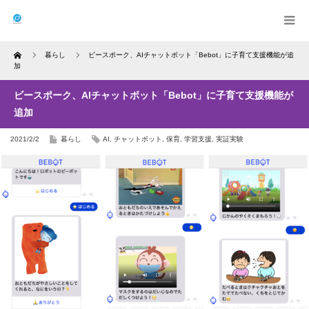
Home
暮らし
ビースポーク、AIチャットボット「Bebot」に子育て支援機能が追
加
ビースポーク、AIチャットボット「Bebot」に子育て支援機能が
追加
2021/2/2
暮らし
AI
,
チャットボット
,
保育
,
学習支援
,
実証実験