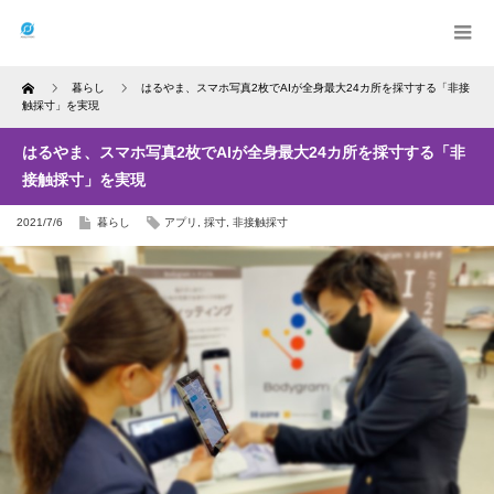
Home
暮らし
はるやま、スマホ写真2枚でAIが全身最大24カ所を採寸する「非接
触採寸」を実現
はるやま、スマホ写真2枚でAIが全身最大24カ所を採寸する「非
接触採寸」を実現
2021/7/6
暮らし
アプリ
,
採寸
,
非接触採寸