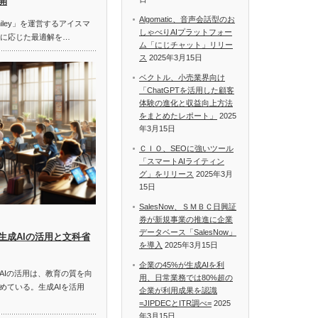
開
Algomatic、音声会話型のお
miley」を運営するアイスマ
しゃべりAIプラットフォー
題に応じた最適解を…
ム「にじチャット」リリー
ス
2025年3月15日
ベクトル、小売業界向け
「ChatGPTを活用した顧客
体験の進化と収益向上方法
をまとめたレポート」
2025
年3月15日
ＣＩＯ、SEOに強いツール
「スマートAIライティン
グ」をリリース
2025年3月
15日
SalesNow、ＳＭＢＣ日興証
券が新規事業の推進に企業
データベース「SalesNow」
生成AIの活用と文科省
を導入
2025年3月15日
企業の45%が生成AIを利
AIの活用は、教育の質を向
用、日常業務では80%超の
めている。生成AIを活用
企業が利用成果を認識
=JIPDECとITR調べ=
2025
年3月15日