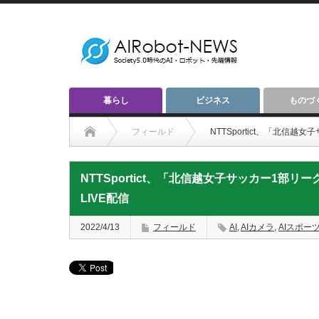
暮らし
ビジネス
ものづ
フィールド
NTTSportict、「北信越
NTTSportict、「北信越女子サッカー1部リー
LIVE配信
2022/4/13
フィールド
AI
,
AIカメラ
,
AIスポー