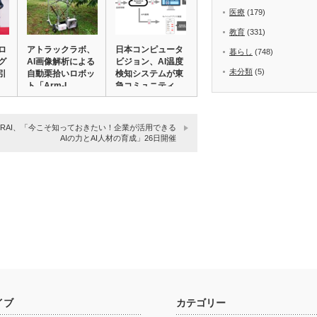
医療
(179)
教育
(331)
ロ
アトラックラボ、
日本コンピュータ
暮らし
(748)
グ
AI画像解析による
ビジョン、AI温度
未分類
(5)
引
自動栗拾いロボッ
検知システムが東
ト「Arm-I…
急コミュニティ…
URAI、「今こそ知っておきたい！企業が活用できる
AIの力とAI人材の育成」26日開催
イブ
カテゴリー