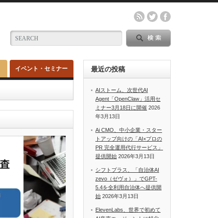
イベント・セミナー
最近の投稿
AIストーム、次世代AI
Agent「OpenClaw」活用セ
ミナー3月18日に開催
2026
年3月13日
Ai CMO、中小企業・スター
トアップ向けの「AI×プロの
PR 完全運用代行サービス」
提供開始
2026年3月13日
シフトプラス、「自治体AI
zevo（ゼヴォ）」でGPT-
5.4を全利用自治体へ提供開
始
2026年3月13日
ElevenLabs、世界で初めて