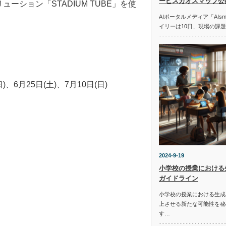
ービスカオスマップ公
リューション「STADIUM TUBE」を使
AIポータルメディア「AIs
イリーは10日、現場の課
)、6月25日(土)、7月10日(日)
2024-9-19
小学校の授業における
ガイドライン
小学校の授業における生成
上させる新たな可能性を秘
す…