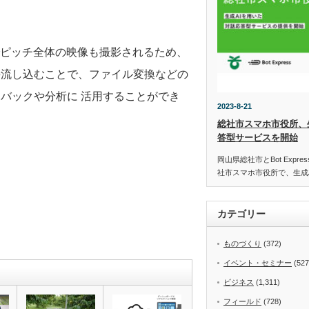
でピッチ全体の映像も撮影されるため、
接流し込むことで、ファイル変換などの
バックや分析に 活⽤することができ
2023-8-21
総社市スマホ市役所、
答型サービスを開始
岡山県総社市とBot Expr
社市スマホ市役所で、生成
カテゴリー
ものづくり
(372)
イベント・セミナー
(527
ビジネス
(1,311)
フィールド
(728)