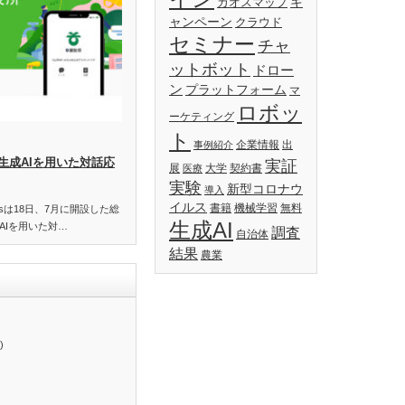
キ
カオスマップ
ャンペーン
クラウド
セミナー
チャ
ットボット
ドロー
ン
プラットフォーム
マ
ロボッ
ーケティング
ト
企業情報
出
事例紹介
生成AIを用いた対話応
実証
展
大学
契約書
医療
実験
新型コロナウ
導入
イルス
書籍
機械学習
無料
essは18日、7月に開設した総
生成AI
AIを用いた対…
調査
自治体
結果
農業
)