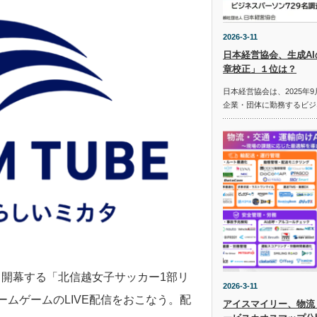
2026-3-11
日本経営協会、生成A
章校正」１位は？
日本経営協会は、2025年9
企業・団体に勤務するビジ
日から開幕する「北信越女子サッカー1部リ
2026-3-11
ムゲームのLIVE配信をおこなう。配
アイスマイリー、物流