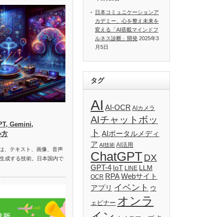
日本コミュニケーションア
カデミー、心を整え未来を
変える「AI搭載マインドフ
ルネス診断」開発
2025年3
月5日
タグ
AI
AI-OCR
AIカメラ
AIチャットボッ
, Gemini,
ト
AIポータルメディ
い方
ア
AI活用
AI技術
）は、テキスト、画像、音声
ChatGPT
DX
生成する技術。日本国内で
GPT-4
IoT
LLM
LINE
RPA
Webサイト
OCR
イベント
アプリ
ウ
オンラ
ェビナー
イン