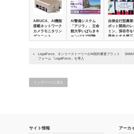
AIRUCA、AI機能
AI警備システム
自律走行型農業
搭載ネットワーク
「アジラ」、立命
ボット開発のレ
カメラモニタリン
館大学いばらきキ
ミン、深谷市を
グユニット…
ャンパスで試験
受先とする第三
運…
者…
LegalForce、オンリーストーリーがAI契約審査プラット
SAM
フォーム「LegalForce」を導入
トップページに戻る
サイト情報
アーカ