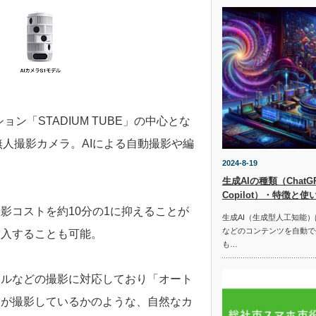
ション「STADIUM TUBE」の中⼼とな
発した無⼈撮影カメラ。AIによる⾃動撮影や編
2024-8-19
生成AIの種類（ChatGPT
Copilot）・特徴と使
影コストを約10分の1に抑えることが
生成AI（生成型人工知能
などのコンテンツを自動で
挿⼊することも可能。
も…
ールなどの撮影に対応しており「オート
ンが撮影しているかのような、⾃然なカ