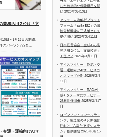
AI音声エージェントに特化
した包括的な保険運用を開
始
2026年3月13日
アジラ、人流解析プラット
Iの業務活用２位は「文
フォーム「asilla BIZ」の属
性分析機能を正式版として
提供開始
2026年3月11日
月10日～9月18日の期間、
日本経営協会、生成AIの業
ネスパーソン729名…
務活用２位は「文章校正」
１位は？
2026年3月11日
アイスマイリー、物流・交
通・運輸向けAIサービスカ
オスマップ公開
2026年3月
11日
アイスマイリー、RAG×生
成AIをテーマにウェビナー
26日開催開催
2025年3月17
日
ロビンソン・コンサルティ
ング、製造業の研究開発部
門向け「AI設計支援システ
・交通・運輸向けAIサ
ム」提供開始
2025年3月15
日