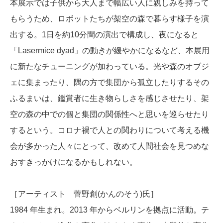
本展示では子供から大人まで幅広い人に親しみを持って
もらうため、ロボットたちが架空の森で暮らす様子を演
出する。1日を約10分間の演出で構成し、夜になると
「Lasermice dyad」の動きが緩やかになるなど、本展用
に新たなチューニングが加わっている。光や森のオブジ
ェに集まったり、隅の方で集団から孤立したりするその
ふるまいは、鑑賞者に生き物らしさを感じさせたり、架
空の森の中での個と集団の関係性へと思いを巡らせたり
するという。コロナ禍で人との関わりについて考える機
会が多かった人々にとって、改めて人間社会を見つめな
おすきっかけになるかもしれない。
［アーティスト 菅野創(かんのそう)氏］
1984 年生まれ。2013 年からベルリンを拠点に活動。テ