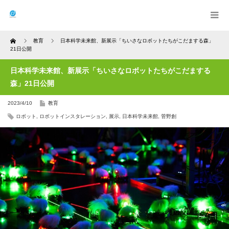
Home
教育
日本科学未来館、新展示「ちいさなロボットたちがこだまする森」
21日公開
日本科学未来館、新展示「ちいさなロボットたちがこだまする
森」21日公開
2023/4/10
教育
ロボット
,
ロボットインスタレーション
,
展示
,
日本科学未来館
,
菅野創