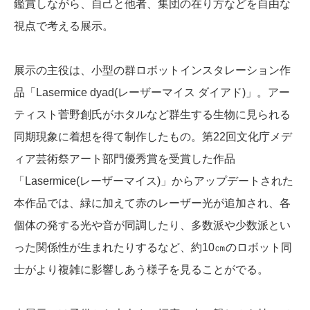
鑑賞しながら、自己と他者、集団の在り方などを自由な
視点で考える展示。
展示の主役は、小型の群ロボットインスタレーション作
品「Lasermice dyad(レーザーマイス ダイアド)」。アー
ティスト菅野創氏がホタルなど群生する生物に見られる
同期現象に着想を得て制作したもの。第22回文化庁メデ
ィア芸術祭アート部門優秀賞を受賞した作品
「Lasermice(レーザーマイス)」からアップデートされた
本作品では、緑に加えて赤のレーザー光が追加され、各
個体の発する光や音が同調したり、多数派や少数派とい
った関係性が生まれたりするなど、約10㎝のロボット同
士がより複雑に影響しあう様子を見ることがでる。