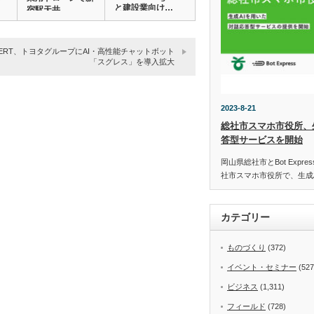
と建設業向け…
宿駅天井…
BERT、トヨタグループにAI・高性能チャットボット
「スグレス」を導入拡大
2023-8-21
総社市スマホ市役所、
答型サービスを開始
岡山県総社市とBot Expr
社市スマホ市役所で、生成
カテゴリー
ものづくり
(372)
イベント・セミナー
(527
ビジネス
(1,311)
フィールド
(728)