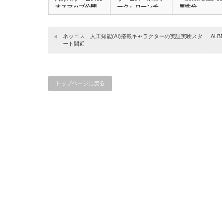
オスマップ公開…
ーク』ローンチ
属性分…
ネッコス、人工知能(AI)搭載キャラクターの実証実験スタ
AL
ート間近
トップページに戻る