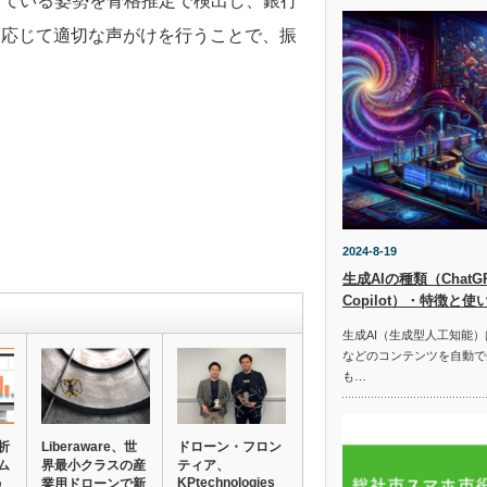
けている姿勢を骨格推定で検出し、銀行
に応じて適切な声がけを行うことで、振
2024-8-19
生成AIの種類（ChatGPT
Copilot）・特徴と使
生成AI（生成型人工知能
などのコンテンツを自動で
も…
析
Liberaware、世
ドローン・フロン
ム
界最小クラスの産
ティア、
KPtechnologies
の
業用ドローンで新