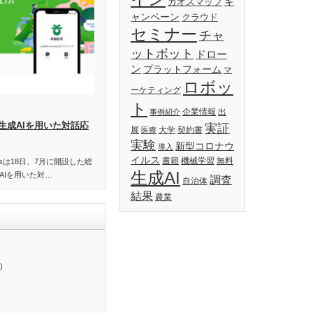
キ
カオスマップ
ャンペーン
クラウド
セミナー
チャ
ットボット
ドロー
ン
プラットフォーム
マ
ロボッ
ーケティング
ト
企業情報
出
事例紹介
生成AIを用いた対話応
実証
展
大学
契約書
医療
実験
新型コロナウ
導入
イルス
書籍
機械学習
無料
essは18日、7月に開設した総
生成AI
AIを用いた対…
調査
自治体
結果
農業
)