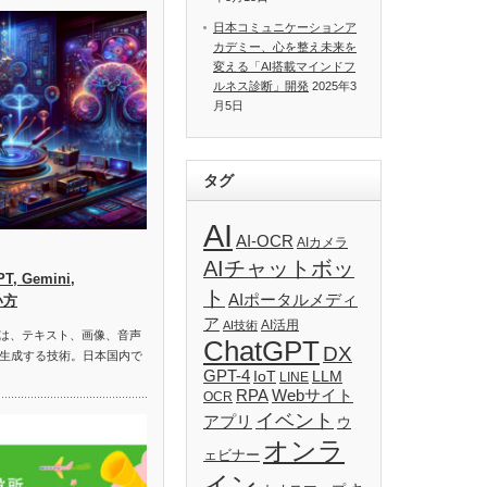
日本コミュニケーションア
カデミー、心を整え未来を
変える「AI搭載マインドフ
ルネス診断」開発
2025年3
月5日
タグ
AI
AI-OCR
AIカメラ
AIチャットボッ
, Gemini,
ト
AIポータルメディ
い方
ア
AI活用
AI技術
）は、テキスト、画像、音声
ChatGPT
DX
生成する技術。日本国内で
GPT-4
IoT
LLM
LINE
RPA
Webサイト
OCR
イベント
アプリ
ウ
オンラ
ェビナー
イン