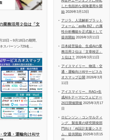
AI音声エージェントに特化
した包括的な保険運用を開
始
2026年3月13日
アジラ、人流解析プラット
Iの業務活用２位は「文
フォーム「asilla BIZ」の属
性分析機能を正式版として
提供開始
2026年3月11日
月10日～9月18日の期間、
日本経営協会、生成AIの業
ネスパーソン729名…
務活用２位は「文章校正」
１位は？
2026年3月11日
アイスマイリー、物流・交
通・運輸向けAIサービスカ
オスマップ公開
2026年3月
11日
アイスマイリー、RAG×生
成AIをテーマにウェビナー
26日開催開催
2025年3月17
日
ロビンソン・コンサルティ
ング、製造業の研究開発部
門向け「AI設計支援システ
・交通・運輸向けAIサ
ム」提供開始
2025年3月15
日