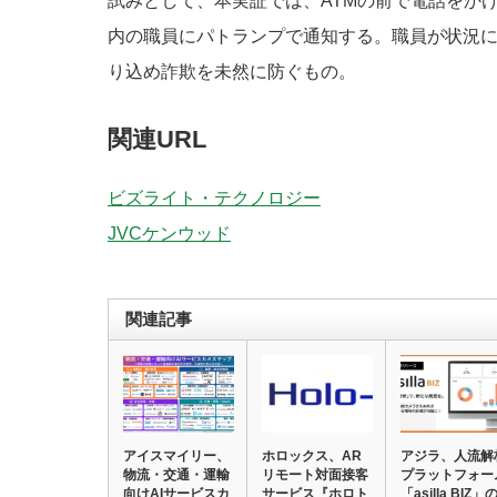
試みとして、本実証では、ATMの前で電話をか
内の職員にパトランプで通知する。職員が状況
り込め詐欺を未然に防ぐもの。
関連URL
ビズライト・テクノロジー
JVCケンウッド
関連記事
アイスマイリー、
ホロックス、AR
アジラ、人流解
物流・交通・運輸
リモート対面接客
プラットフォー
向けAIサービスカ
サービス『ホロト
「asilla BIZ」