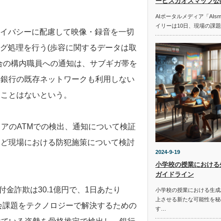
ービスカオスマップ公
AIポータルメディア「AIs
イリーは10日、現場の課
ライバシーに配慮して映像・録音を一切
ング処理を行う(歩容に関するデータは取
合の構内職員への通知は、サブギガ帯を
。銀行の既存ネットワークも利用しない
ることはないという。
トアのATMでの検出、通知について検証
など現場における防犯施策について検討
2024-9-19
小学校の授業における
ガイドライン
還付金詐欺は30.1億円で、1日あたり
小学校の授業における生成
上させる新たな可能性を秘
社会課題をテクノロジーで解決するための
す…