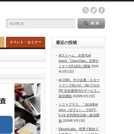
イベント・セミナー
最近の投稿
AIストーム、次世代AI
Agent「OpenClaw」活用セ
ミナー3月18日に開催
2026
年3月13日
Ai CMO、中小企業・スター
トアップ向けの「AI×プロの
PR 完全運用代行サービス」
提供開始
2026年3月13日
シフトプラス、「自治体AI
zevo（ゼヴォ）」でGPT-
5.4を全利用自治体へ提供開
始
2026年3月13日
ElevenLabs、世界で初めて