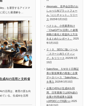
開
Algomatic、音声会話型のお
miley」を運営するアイスマ
しゃべりAIプラットフォー
題に応じた最適解を…
ム「にじチャット」リリー
ス
2025年3月15日
ベクトル、小売業界向け
「ChatGPTを活用した顧客
体験の進化と収益向上方法
をまとめたレポート」
2025
年3月15日
ＣＩＯ、SEOに強いツール
「スマートAIライティン
グ」をリリース
2025年3月
15日
SalesNow、ＳＭＢＣ日興証
券が新規事業の推進に企業
データベース「SalesNow」
生成AIの活用と文科省
を導入
2025年3月15日
企業の45%が生成AIを利
AIの活用は、教育の質を向
用、日常業務では80%超の
めている。生成AIを活用
企業が利用成果を認識
=JIPDECとITR調べ=
2025
年3月15日