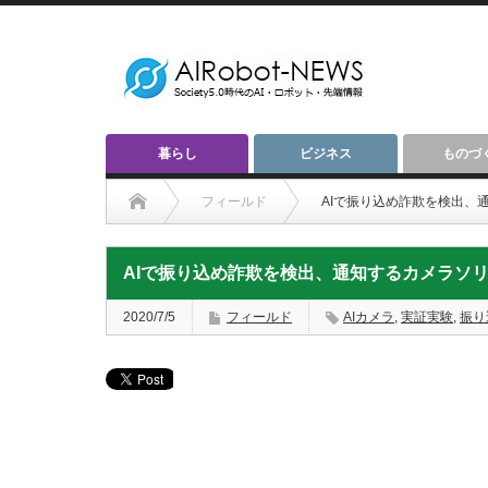
暮らし
ビジネス
ものづ
フィールド
AIで振り込め詐欺を検出、
AIで振り込め詐欺を検出、通知するカメラソ
2020/7/5
フィールド
AIカメラ
,
実証実験
,
振り