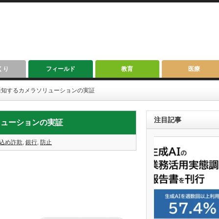
くり
フィールド
教育
医療
通知するカメラソリューションの実証
注目記事
リューションの実証
込め詐欺
,
銀行
,
防止