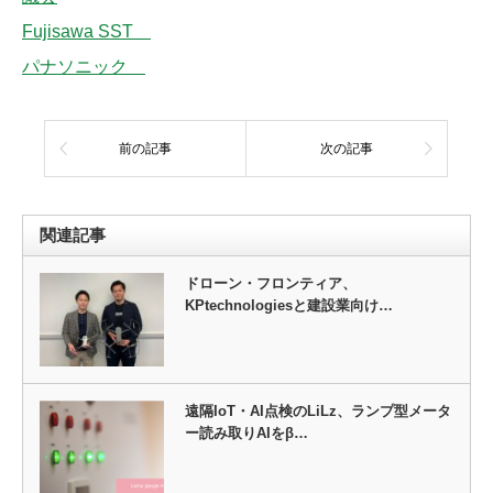
Fujisawa SST
パナソニック
前の記事
次の記事
関連記事
ドローン・フロンティア、
KPtechnologiesと建設業向け…
遠隔IoT・AI点検のLiLz、ランプ型メータ
ー読み取りAIをβ…