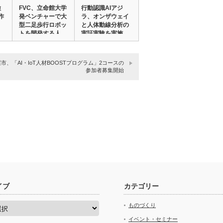
検
FVC、立命館大学
行動認識AIアジ
作
発ベンチャーで大
ラ、オンザウェイ
型二足歩行ロボッ
と人体動線分析の
トを開発する人…
実証実験を実施
市、「AI・IoT人材BOOSTプログラム」2コースの
参加者募集開始
イブ
カテゴリー
ものづくり
イベント・セミナー