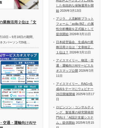
AI音声エージェントに特化
した包括的な保険運用を開
始
2026年3月13日
アジラ、人流解析プラット
Iの業務活用２位は「文
フォーム「asilla BIZ」の属
性分析機能を正式版として
提供開始
2026年3月11日
月10日～9月18日の期間、
日本経営協会、生成AIの業
ネスパーソン729名…
務活用２位は「文章校正」
１位は？
2026年3月11日
アイスマイリー、物流・交
通・運輸向けAIサービスカ
オスマップ公開
2026年3月
11日
アイスマイリー、RAG×生
成AIをテーマにウェビナー
26日開催開催
2025年3月17
日
ロビンソン・コンサルティ
ング、製造業の研究開発部
門向け「AI設計支援システ
・交通・運輸向けAIサ
ム」提供開始
2025年3月15
日