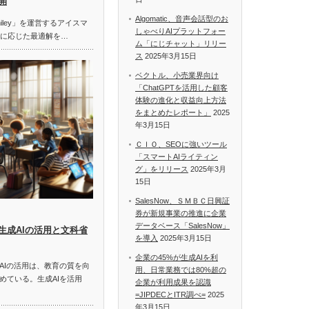
開
Algomatic、音声会話型のお
miley」を運営するアイスマ
しゃべりAIプラットフォー
題に応じた最適解を…
ム「にじチャット」リリー
ス
2025年3月15日
ベクトル、小売業界向け
「ChatGPTを活用した顧客
体験の進化と収益向上方法
をまとめたレポート」
2025
年3月15日
ＣＩＯ、SEOに強いツール
「スマートAIライティン
グ」をリリース
2025年3月
15日
SalesNow、ＳＭＢＣ日興証
券が新規事業の推進に企業
データベース「SalesNow」
生成AIの活用と文科省
を導入
2025年3月15日
企業の45%が生成AIを利
AIの活用は、教育の質を向
用、日常業務では80%超の
めている。生成AIを活用
企業が利用成果を認識
=JIPDECとITR調べ=
2025
年3月15日