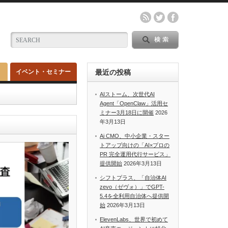
イベント・セミナー
最近の投稿
AIストーム、次世代AI
Agent「OpenClaw」活用セ
ミナー3月18日に開催
2026
年3月13日
Ai CMO、中小企業・スター
トアップ向けの「AI×プロの
PR 完全運用代行サービス」
提供開始
2026年3月13日
シフトプラス、「自治体AI
zevo（ゼヴォ）」でGPT-
5.4を全利用自治体へ提供開
始
2026年3月13日
ElevenLabs、世界で初めて