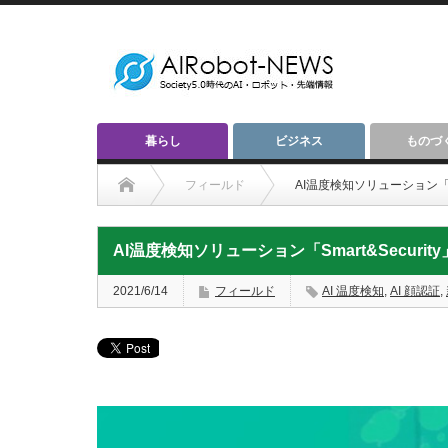
暮らし
ビジネス
ものづ
フィールド
AI温度検知ソリューション「Sm
AI温度検知ソリューション「Smart&Securi
2021/6/14
フィールド
AI 温度検知
,
AI 顔認証
,