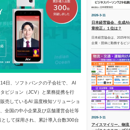
2026-3-11
日本経営協会、生成A
章校正」１位は？
日本経営協会は、2025年9
企業・団体に勤務するビジ
14日、ソフトバンクの子会社で、 AI
タビジョン（JCV）と業務提携を行
販売しているAI 温度検知ソリューショ
開始以降、全国の中小企業及び店舗運営会社等
2026-3-11
として採用され、累計導入台数300台
アイスマイリー、物流