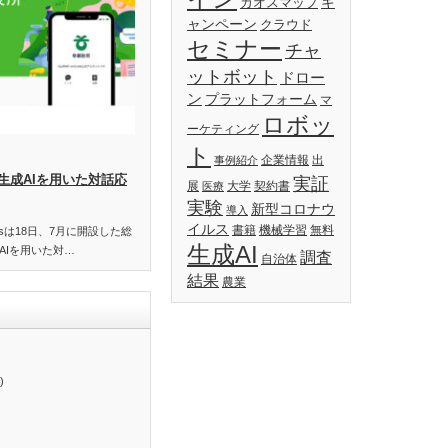
キ
カオスマップ
ャンペーン
クラウド
セミナー
チャ
ットボット
ドロー
ン
プラットフォーム
マ
ロボッ
ーケティング
ト
企業情報
出
事例紹介
生成AIを用いた対話応
実証
展
大学
契約書
医療
実験
新型コロナウ
導入
イルス
書籍
機械学習
無料
essは18日、7月に開設した総
生成AI
AIを用いた対…
調査
自治体
結果
農業
)