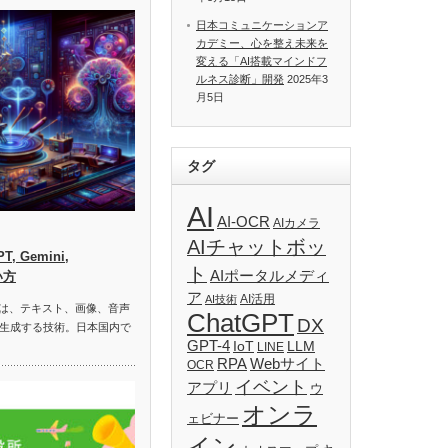
日本コミュニケーションア
カデミー、心を整え未来を
変える「AI搭載マインドフ
ルネス診断」開発
2025年3
月5日
タグ
AI
AI-OCR
AIカメラ
AIチャットボッ
, Gemini,
ト
AIポータルメディ
い方
ア
AI活用
AI技術
）は、テキスト、画像、音声
ChatGPT
DX
生成する技術。日本国内で
GPT-4
IoT
LLM
LINE
RPA
Webサイト
OCR
イベント
アプリ
ウ
オンラ
ェビナー
イン