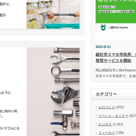
2023-8-21
総社市スマホ市役所、
答型サービスを開始
岡山県総社市とBot Expr
社市スマホ市役所で、生成
カテゴリー
ものづくり
(372)
イベント・セミナー
(527
ビジネス
(1,311)
フィールド
(728)