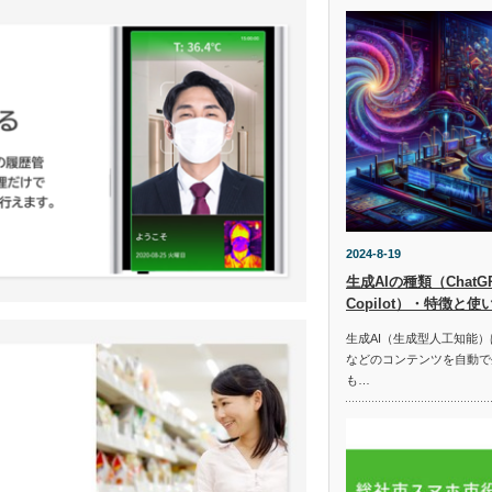
2024-8-19
生成AIの種類（ChatGPT
Copilot）・特徴と使
生成AI（生成型人工知能
などのコンテンツを自動で
も…