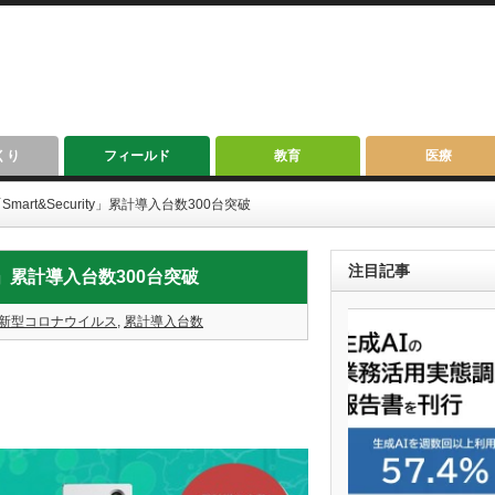
くり
フィールド
教育
医療
art&Security」累計導入台数300台突破
注目記事
ty」累計導入台数300台突破
新型コロナウイルス
,
累計導入台数