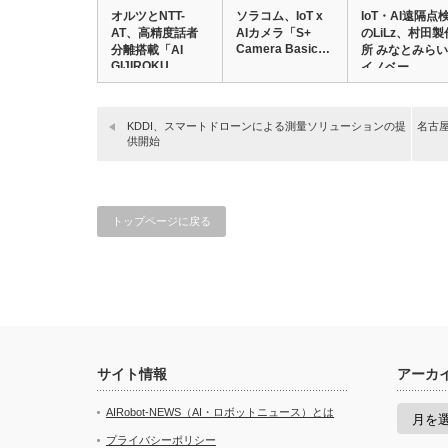
オルツとNTT-
ソラコム、IoT x
IoT・AI遠隔点
AT、高精度話者
AIカメラ「S+
のLiLz、村田製
Camera Basic…
分離搭載「AI
所 みなとみらい
GIJIROKU…
イノベー…
KDDI、スマートドローンによる測量ソリューションの提
名古屋
供開始
トップページに戻る
サイト情報
アーカ
ア
AIRobot-NEWS（AI・ロボットニュース）とは
ー
カ
プライバシーポリシー