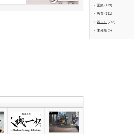
医療
(179)
教育
(331)
暮らし
(748)
未分類
(5)