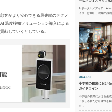
ービスカオスマップ公
AIポータルメディア「AIs
イリーは10日、現場の課
、顧客がより安心できる最先端のテクノ
AI 温度検知ソリューション導入による
に貢献していくとしている。
2024-9-19
小学校の授業における
ガイドライン
小学校の授業における生成
上させる新たな可能性を秘
す…