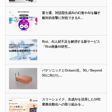
富士通、対話型生成AIの幻覚やAIを騙す
敵対的攻撃に対処できるA…
Rist、AI人材不足を解消する新サービス
「Rist画像AI研究…
パナソニックとOctasic社、5G／Beyond
5Gに向けた…
スリーシェイク、生成AIを活用したSRE
業務自動化への取り組みを…