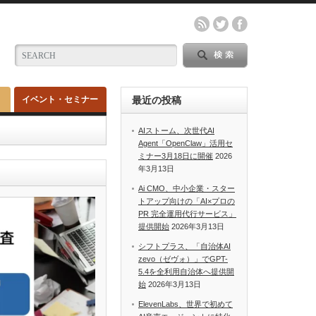
イベント・セミナー
最近の投稿
AIストーム、次世代AI
Agent「OpenClaw」活用セ
ミナー3月18日に開催
2026
年3月13日
Ai CMO、中小企業・スター
トアップ向けの「AI×プロの
PR 完全運用代行サービス」
提供開始
2026年3月13日
シフトプラス、「自治体AI
zevo（ゼヴォ）」でGPT-
5.4を全利用自治体へ提供開
始
2026年3月13日
ElevenLabs、世界で初めて