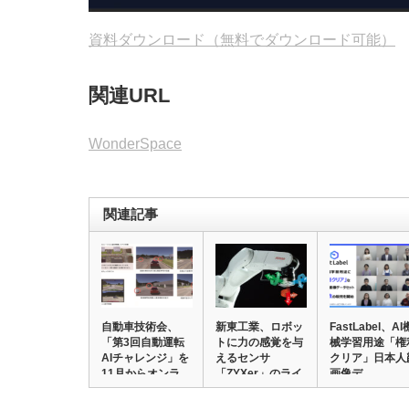
資料ダウンロード（無料でダウンロード可能）
関連URL
WonderSpace
関連記事
自動車技術会、
新東工業、ロボッ
FastLabel、AI
「第3回自動運転
トに力の感覚を与
械学習用途「権
AIチャレンジ」を
えるセンサ
クリア」日本人
11月からオンラ…
「ZYXer」のライ
画像デ…
ン…