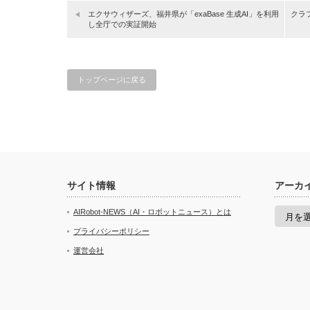
エクサウィザーズ、福井県が「exaBase 生成AI」を利用
クラ
し全庁での実証開始
トップページに戻る
サイト情報
アーカ
ア
AIRobot-NEWS（AI・ロボットニュース）とは
ー
カ
プライバシーポリシー
イ
運営会社
ブ