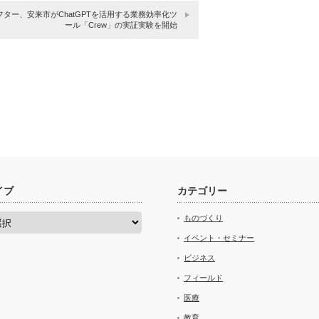
フター、安来市がChatGPTを活用する業務効率化ツ
ール「Crew」の実証実験を開始
イブ
カテゴリー
ものづくり
イベント・セミナー
ビジネス
フィールド
医療
教育