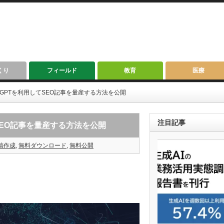
くり
フィールド
教育
医療
ChatGPTを利用してSEO記事を量産する方法を公開
注目記事
してSEO記事を量産する方法を公開
稿作成
,
無料ダウンロード
,
無料公開