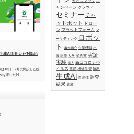
キ
カオスマップ
ャンペーン
クラウド
セミナー
チャ
ットボット
ドロー
ン
プラットフォーム
マ
ロボッ
ーケティング
ト
企業情報
出
事例紹介
生成AIを用いた対話応
実証
展
大学
契約書
医療
実験
新型コロナウ
導入
イルス
書籍
機械学習
無料
essは18日、7月に開設した総
生成AI
AIを用いた対…
調査
自治体
結果
農業
)