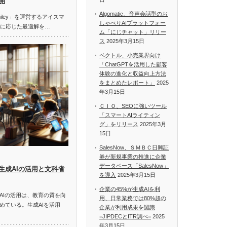
開
Algomatic、音声会話型のお
miley」を運営するアイスマ
しゃべりAIプラットフォー
題に応じた最適解を…
ム「にじチャット」リリー
ス
2025年3月15日
ベクトル、小売業界向け
「ChatGPTを活用した顧客
体験の進化と収益向上方法
をまとめたレポート」
2025
年3月15日
ＣＩＯ、SEOに強いツール
「スマートAIライティン
グ」をリリース
2025年3月
15日
SalesNow、ＳＭＢＣ日興証
券が新規事業の推進に企業
データベース「SalesNow」
生成AIの活用と文科省
を導入
2025年3月15日
企業の45%が生成AIを利
AIの活用は、教育の質を向
用、日常業務では80%超の
めている。生成AIを活用
企業が利用成果を認識
=JIPDECとITR調べ=
2025
年3月15日