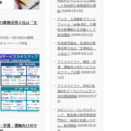
AI音声エージェントに特化
した包括的な保険運用を開
始
2026年3月13日
アジラ、人流解析プラット
Iの業務活用２位は「文
フォーム「asilla BIZ」の属
性分析機能を正式版として
提供開始
2026年3月11日
月10日～9月18日の期間、
日本経営協会、生成AIの業
ネスパーソン729名…
務活用２位は「文章校正」
１位は？
2026年3月11日
アイスマイリー、物流・交
通・運輸向けAIサービスカ
オスマップ公開
2026年3月
11日
アイスマイリー、RAG×生
成AIをテーマにウェビナー
26日開催開催
2025年3月17
日
ロビンソン・コンサルティ
ング、製造業の研究開発部
門向け「AI設計支援システ
・交通・運輸向けAIサ
ム」提供開始
2025年3月15
日