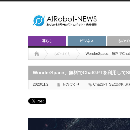
暮らし
ビジネス
ものづ
ものづくり
WonderSpace、無料で
WonderSpace、無料でChatGPTを利用
2023/11/2
ものづくり
ChatGPT
,
SEO記事
,
原