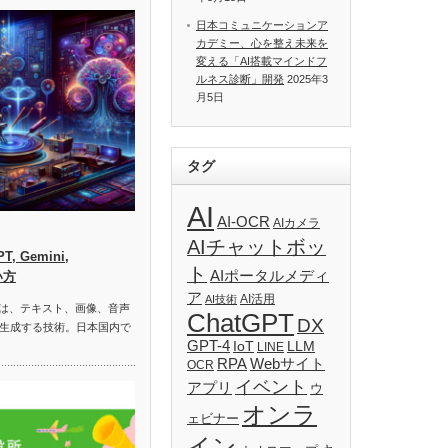
日本コミュニケーションア
カデミー、心を整え未来を
変える「AI搭載マインドフ
ルネス診断」開発
2025年3
月5日
タグ
AI
AI-OCR
AIカメラ
AIチャットボッ
, Gemini,
ト
AIポータルメディ
い方
ア
AI活用
AI技術
）は、テキスト、画像、音声
ChatGPT
DX
生成する技術。日本国内で
GPT-4
IoT
LLM
LINE
RPA
Webサイト
OCR
イベント
アプリ
ウ
オンラ
ェビナー
イン