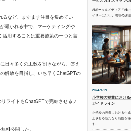
ービスカオスマップ公
AIポータルメディア「AIs
イリーは10日、現場の課
されるなど、ますます注目を集めてい
」が囁かれる中で、マーケティングや
ち早く活用することは重要施策の一つと言
策に日々多くの工数を割きながら、答え
解放を目指し、いち早くChatGPTの
2024-9-19
小学校の授業における
リライトもChatGPTで完結させるノ
ガイドライン
小学校の授業における生成
上させる新たな可能性を秘
す…
を無料公開した。