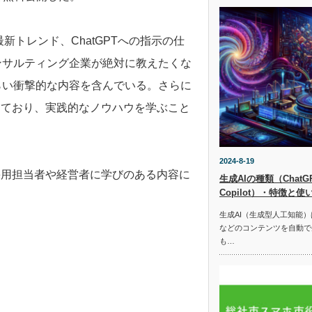
最新トレンド、ChatGPTへの指示の仕
ンサルティング企業が絶対に教えたくな
らい衝撃的な内容を含んでいる。さらに
しており、実践的なノウハウを学ぶこと
2024-8-19
採用担当者や経営者に学びのある内容に
生成AIの種類（ChatGPT
Copilot）・特徴と使
生成AI（生成型人工知能
などのコンテンツを自動で
も…