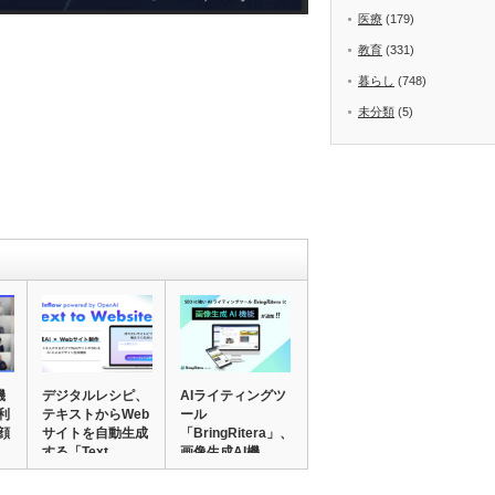
医療
(179)
教育
(331)
暮らし
(748)
未分類
(5)
機
デジタルレシピ、
AIライティングツ
利
テキストからWeb
ール
顔
サイトを自動生成
「BringRitera」、
する「Text…
画像生成AI機…