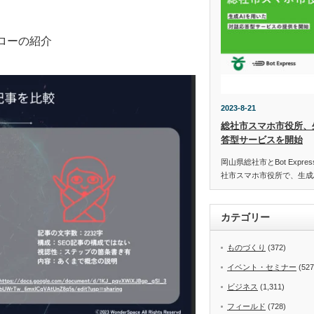
ローの紹介
2023-8-21
総社市スマホ市役所、
答型サービスを開始
岡山県総社市とBot Expr
社市スマホ市役所で、生成
カテゴリー
ものづくり
(372)
イベント・セミナー
(527
ビジネス
(1,311)
フィールド
(728)