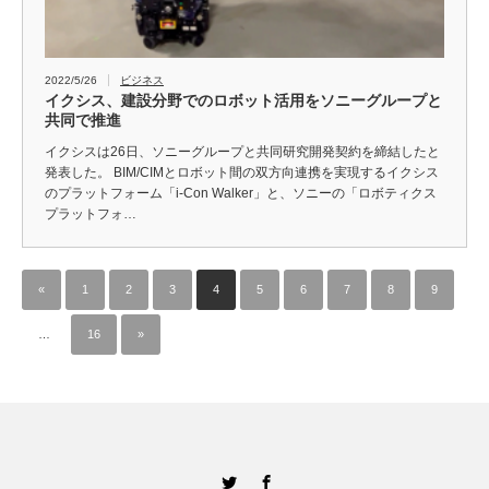
2022/5/26
ビジネス
イクシス、建設分野でのロボット活用をソニーグループと
共同で推進
イクシスは26日、ソニーグループと共同研究開発契約を締結したと
発表した。 BIM/CIMとロボット間の双方向連携を実現するイクシス
のプラットフォーム「i-Con Walker」と、ソニーの「ロボティクス
プラットフォ…
«
1
2
3
4
5
6
7
8
9
…
16
»
Twitter
Facebook